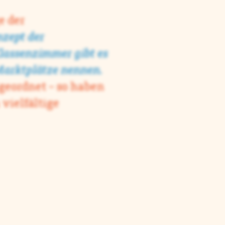
e der
zept der
Klassenzimmer gibt es
 Marktplätze nennen.
ugeordnet – so haben
 vielfältige