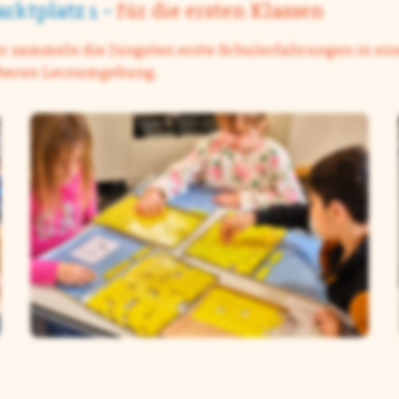
rktplatz 1 –
für die ersten Klassen
r sammeln die Jüngsten erste Schulerfahrungen in ein
heren Lernumgebung.