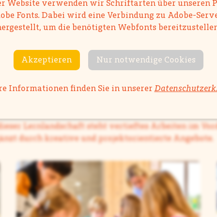
r Website verwenden wir Schriftarten über unseren 
obe Fonts. Dabei wird eine Verbindung zu Adobe-Serv
hergestellt, um die benötigten Webfonts bereitzustellen
Akzeptieren
Nur notwendige Cookies
e Informationen finden Sie in unserer
Datenschutzerk
rktplatz 3 –
für die dritten Klassen
dieser Lernlandschaft steht vertieftes Arbeiten im Vo
änzt durch kreative und projektorientierte Angebote.