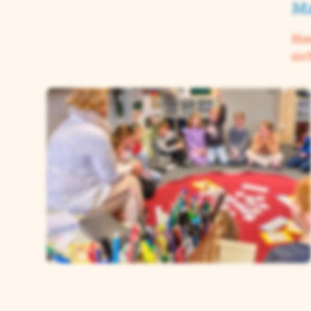
Ma
Hie
sic