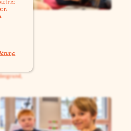
Partner
ern
.
lärung.
rdergrund,