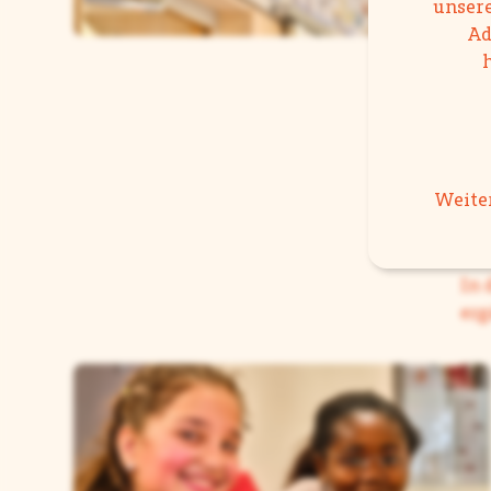
unsere
Ad
Weiter
Ma
In 
erg