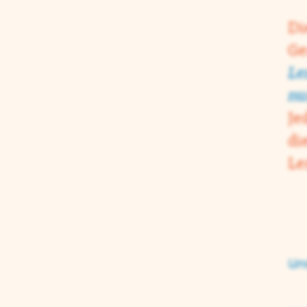
Di
Ge
Le
nu
Je
di
Le
Un