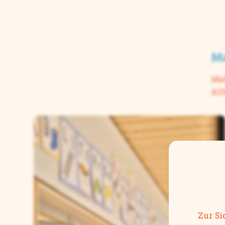
Ma
Meh
All
Zur Si