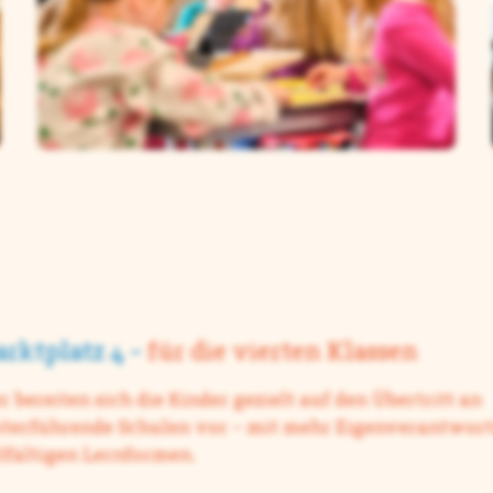
rktplatz 4 –
für die vierten Klassen
r bereiten sich die Kinder gezielt auf den Übertritt an
terführende Schulen vor – mit mehr Eigenverantwor
lfältigen Lernformen.