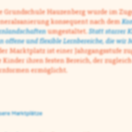
e Grundschule Hauzenberg wurde im Zug
neralsanierung konsequent nach dem
Kon
rnlandschaften
umgestaltet.
Statt starrer 
n offene und flexible Lernbereiche, die wir
der Marktplatz ist einer Jahrgangsstufe z
e Kinder ihren festen Bereich, der zugleich
rnformen ermöglicht.
sere Marktplätze