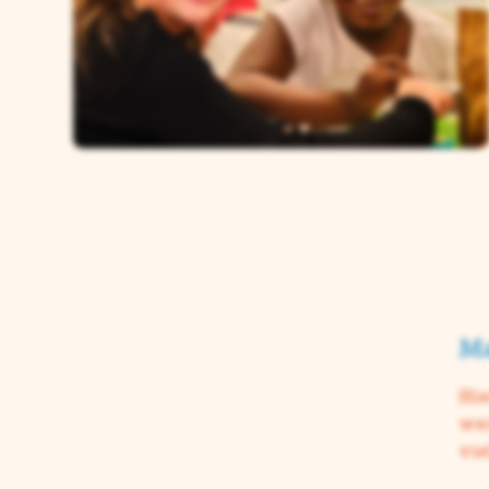
Ma
Hie
wei
vie